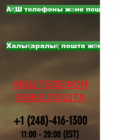
АҚШ телефоны және поштасы
Халықаралық пошта жөнелтілімде
АҚШ ТЕЛЕФОН
ЖӘНЕ ПОШТА
+1 (248)-416-1300
11:00 - 20:00 (EST)