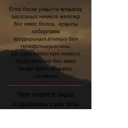
Егер басқа уақытта қоңырау
шалсаңыз немесе желілер
бос емес болса, арқылы
хабарлама
қалдырыңыз.
атыңыз бен
телефоныңыз
саны.
Біз сізге келесі күні немесе
біздің желілер бос емес
кезде қайта қоңырау
шаламыз.
Чек немесе ақша
аударымы үшін оны
мына мекенжайға
жіберіңіз: