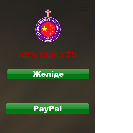
ABN China TV
Желіде
PayPal