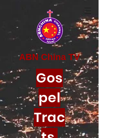
ABN China TV
Gos
pel
Trac
ts