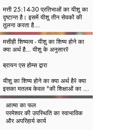
​मत्ती 25:14-30 प्रतिभाओं का यीशु का 
दृष्टान्त है। इसमें यीशु तीन सेवकों की 
तुलना करता है

जब वह चला गया तो उनके स्वामी ने उन्हें 
क्या छोड़ दिया, इसके प्रबंधन के लिए 
मसीही शिष्यत्व - यीशु का शिष्य होने का 
जिम्मेदार।

क्या अर्थ है... यीशु के अनुसार?

दो जिन्हें अधिक जिम्मेदारी मिली, उन्होंने 
अच्छा काम किया लेकिन जिसने प्राप्त 
ब्रायन एस होम्स द्वारा

किया

कम से कम एक बुरा काम किया। पहले दो 
यीशु का शिष्य होने का क्या अर्थ है? क्या 
नौकरों में से प्रत्येक ने अपने स्वामी के 
इसका मतलब केवल "की शिक्षाओं का 
धन का निवेश किया और उस राशि को 
पालन करना है?" या इसके अलावा भी 
दोगुना कर दिया

कुछ है? यदि आप यीशु से पूछें, "मैं 
आत्मा का फल

उन्हें दिया। लौटने के बाद, गुरु उनमें से 
आपका शिष्य कैसे बन सकता हूँ?" वह 
परमेश्वर की उपस्थिति का स्वाभाविक 
प्रत्येक से कहते हैं, धन्य, अच्छे और 
कैसे प्रतिक्रिया देगा? यीशु के शिष्य को 
और अपरिहार्य कार्य

विश्वासयोग्य दास।

अपने प्रभु और उद्धारकर्ता के रूप में उस 