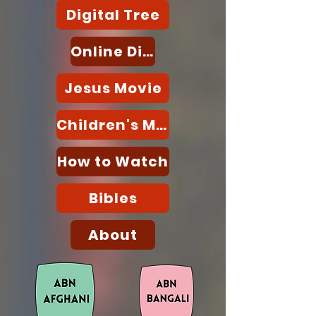
Digital Tree
Online Discipleship
Jesus Movie
Children's Ministry
How to Watch
Bibles
About