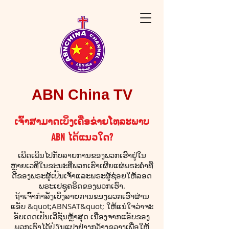
ABN China TV
ເຈົ້າສາມາດເບິ່ງເຄືອຂ່າຍໂທລະພາບ
ABN ໄດ້ແນວໃດ?
ເພີດເພີນໄປກັບລາຍການຂອງພວກເຮົາຢູ່ໃນ
ຫຼາຍເວທີໃນຂະນະທີ່ພວກເຮົາເຜີຍແຜ່ພຣະຄໍາທີ່
ດີຂອງພຣະຜູ້ເປັນເຈົ້າແລະພຣະຜູ້ຊ່ອຍໃຫ້ລອດ
ພຣະເຢຊູຄຣິດຂອງພວກເຮົາ.
ຖ້າເຈົ້າກຳລັງເບິ່ງລາຍການຂອງພວກເຮົາຜ່ານ
ແອັບ &quot;ABNSAT&quot; ໃຫ້ແນ່ໃຈວ່າຈະ
ອັບເດດເປັນເວີຊັນຫຼ້າສຸດ ເນື່ອງຈາກແອັບຂອງ
ພວກເຮົາໄດ້ປ່ຽນແປງຢ່າງກວ້າງຂວາງເພື່ອໃຫ້