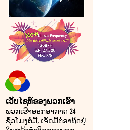
ເວັບໄຊທ໌ຂອງພວກເຮົາ
ພວກເຮົາອອກອາກາດ 24
ຊົ່ວໂມງຕໍ່ມື້, ເຈັດມື້ຕໍ່ອາທິດຢູ່