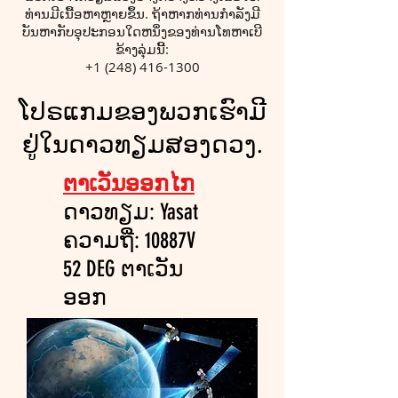
ທ່ານມີເນື້ອຫາຫຼາຍຂຶ້ນ. ຖ້າ​ຫາກ​ທ່ານ​ກໍາ​ລັງ​ມີ​
ບັນ​ຫາ​ກັບ​ອຸ​ປະ​ກອນ​ໃດ​ຫນຶ່ງ​ຂອງ​ທ່ານ​ໂທ​ຫາ​ເບີ​
ຂ້າງ​ລຸ່ມ​ນີ້​:
+1 (248) 416-1300
ໂປຣແກມຂອງພວກເຮົາມີ
ຢູ່ໃນດາວທຽມສອງດວງ.
ຕາເວັນອອກໄກ
ດາວທຽມ: Yasat
ຄວາມຖີ່: 10887V
52 DEG ຕາເວັນ
ອອກ