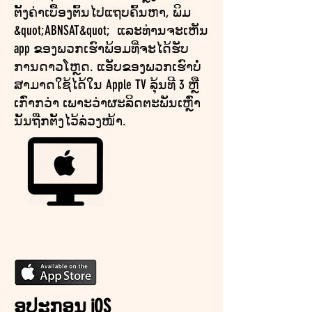
ຕັ້ງ​ຄ່າ​ເບື້ອງ​ຕົ້ນ​ໄປ​ແຖບ​ຄົ້ນ​ຫາ​, ພິມ
&quot;ABNSAT​&quot; ແລະ​ທ່ານ​ຈະ​ເຫັນ
app ຂອງ​ພວກ​ເຮົາ​ພ້ອມ​ທີ່​ຈະ​ໄດ້​ຮັບ​
ການ​ດາວ​ໂຫຼດ​. ແອັບຂອງພວກເຮົາບໍ່
ສາມາດໃຊ້ໄດ້ໃນ Apple TV ລຸ້ນທີ 3 ຫຼື
ເກົ່າກວ່າ ເພາະວ່າຜະລິດຕະພັນເຫຼົ່າ
ນັ້ນຖືກຕັ້ງໄວ້ລ່ວງໜ້າ.
ອຸປະກອນ iOS