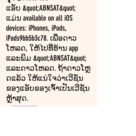
ແອັບ &quot;ABNSAT&quot;
ແມ່ນ available on all iOS
devices: iPhones, iPods,
iPads9bb5b3c78. ເພື່ອດາວ
ໂຫລດ, ໃຫ້ໄປທີ່ຮ້ານ app
ແລະພິມ &quot;ABNSAT&quot;
ແລະດາວໂຫລດ. ຖ້າດາວໂຫຼ
ດແລ້ວ ໃຫ້ແນ່ໃຈວ່າເວີຊັນ
ຂອງແອັບຂອງເຈົ້າເປັນເວີຊັນ
ຫຼ້າສຸດ.