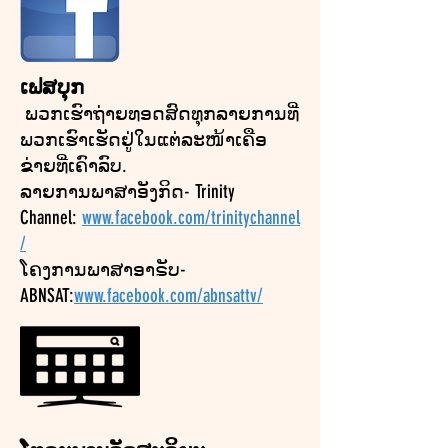
ເຟສບຸກ
ພວກເຮົາຖ່າຍທອດສົດທຸກລາຍການທີ່
ພວກເຮົາເຮັດຢູ່ໃນແຕ່ລະໜ້າເຄືອ
ຂ່າຍທີ່ເຄົາລົບ.
ລາຍການພາສາອັງກິດ- Trinity
Channel:
www.facebook.com/trinitychannel
/
ໂຄງການພາສາອາຣັບ-
ABNSAT:
www.facebook.com/abnsattv/