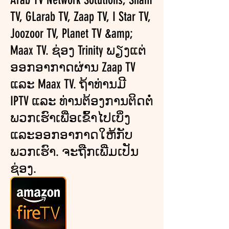
TV, GLarab TV, Zaap TV, I Star TV,
Joozoor TV, Planet TV &amp;
Maax TV. ຊ່ອງ Trinity ພຽງແຕ່
ອອກອາກາດຜ່ານ Zaap TV
ແລະ Maax TV. ຖ້າທ່ານມີ
IPTV ແລະ ທ່ານຕ້ອງການຕິດຕໍ່
ພວກເຮົາເພື່ອເຂົ້າໄປເບິ່ງ
ແລະອອກອາກາດໃຫ້ກັບ
ພວກເຮົາ. ຈະຖືກເພີ່ມເປັນ
ຊ່ອງ.