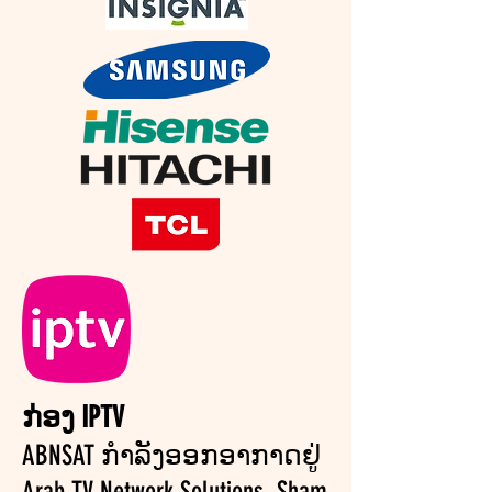
ກ່ອງ IPTV
ABNSAT ກໍາລັງອອກອາກາດຢູ່
Arab TV Network Solutions, Sham