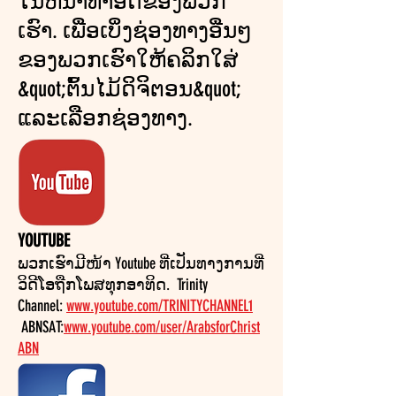
ໃນຫນ້າທໍາອິດຂອງພວກ
ເຮົາ. ເພື່ອເບິ່ງຊ່ອງທາງອື່ນໆ
ຂອງພວກເຮົາໃຫ້ຄລິກໃສ່
&quot;ຕົ້ນໄມ້ດິຈິຕອນ&quot;
ແລະເລືອກຊ່ອງທາງ.
YOUTUBE
ພວກເຮົາມີໜ້າ Youtube ທີ່ເປັນທາງການທີ່
ວິດີໂອຖືກໂພສທຸກອາທິດ. Trinity
Channel:
www.youtube.com/TRINITYCHANNEL1
ABNSAT:
www.youtube.com/user/ArabsforChrist
ABN