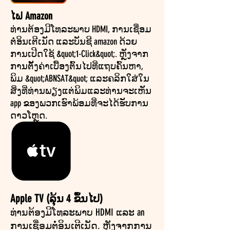
ໄຟ Amazon
ທ່ານຕ້ອງມີໂທລະພາບ HDMI, ການເຊື່ອມ
ຕໍ່ອິນເຕີເນັດ ແລະບັນຊີ amazon ດ້ວຍ
ການເປີດໃຊ້ &quot;1-Click&quot;. ຫຼັງ​ຈາກ​
ການ​ຕັ້ງ​ຄ່າ​ເບື້ອງ​ຕົ້ນ​ໄປ​ທີ່​ແຖບ​ຄົ້ນ​ຫາ​,
ພິມ &quot;ABNSAT​&quot; ແລະ​ຄລິກ​ໃສ່​ໃນ​
ສິ່ງ​ທີ່​ທ່ານ​ພຽງ​ແຕ່​ພິມ​ແລະ​ທ່ານ​ຈະ​ເຫັນ
app ຂອງ​ພວກ​ເຮົາ​ພ້ອມ​ທີ່​ຈະ​ໄດ້​ຮັບ​ການ​
ດາວ​ໂຫຼດ​.
Apple TV (ລຸ້ນ 4 ຂຶ້ນໄປ)
ທ່ານຕ້ອງມີໂທລະພາບ HDMI ແລະ an
ການເຊື່ອມຕໍ່ອິນເຕີເນັດ. ຫຼັງ​ຈາກ​ການ​