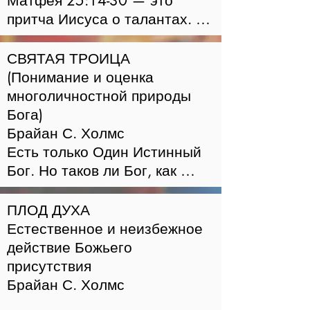
Матфея 25:14-30 — это 
притча Иисуса о талантах. В 
нем Иисус сравнивает по три 
слуги несут ответственность 
СВЯТАЯ ТРОИЦА

за управление тем, что их 
(Понимание и оценка 
хозяин оставил им, когда он 
многоличностной природы 
ушел. двое, получившие 
Бога)

большую ответственность, 
Брайан С. Холмс

хорошо поработали, но тот, 
Есть только Один Истинный 
кто получил как минимум 
Бог. Но таков ли Бог, как 
плохо поработал. Первые два 
утверждают иудеи и 
слуги вложили деньги своего 
мусульмане, или христиане? 
ПЛОД ДУХА

хозяина каждый и удвоили 
И это имеет значение? 
Естественное и неизбежное 
сумму, которую он дал им. 
Библия открывает, что Бог 
действие Божьего 
Вернувшись, хозяин говорит 
тринитарен. В этом уроке мы 
присутствия

каждому из них: «Хорошо, 
рассмотрим: 1) что такое 
Брайан С. Холмс

добрый и верный раб. Ты был 
христианское учение о 