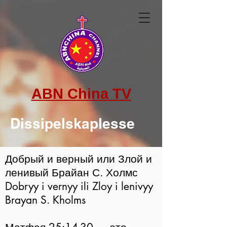
ABN China TV
Dissipelskaplesse
Добрый и верный или Злой и 
ленивый Брайан С. Холмс

Dobryy i vernyy ili Zloy i lenivyy 
Brayan S. Kholms
